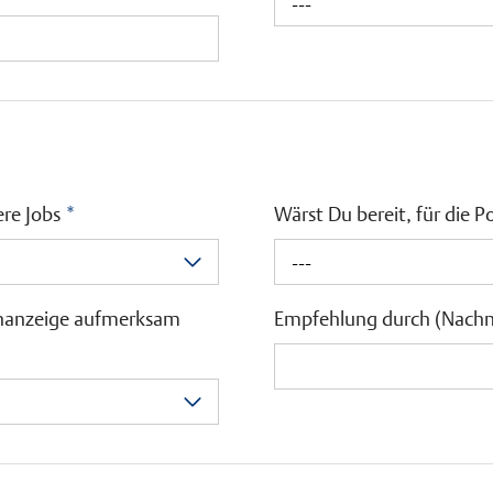
---
ere Jobs
*
Wärst Du bereit, für die 
---
lenanzeige aufmerksam
Empfehlung durch (Nach