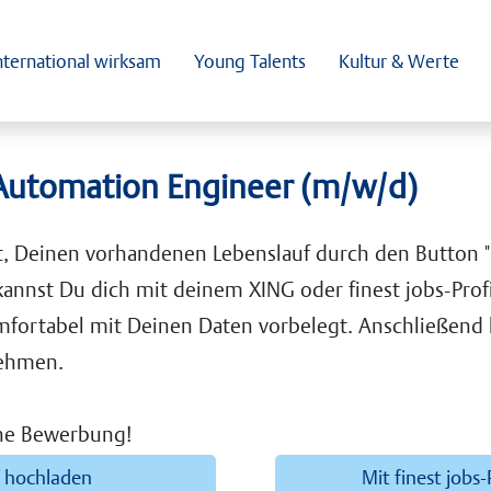
nternational wirksam
Young Talents
Kultur & Werte
 Automation Engineer (m/w/d)
t, Deinen vorhandenen Lebenslauf durch den Button 
 kannst Du dich mit deinem XING oder finest jobs-Prof
mfortabel mit Deinen Daten vorbelegt. Anschließen
ehmen.
ine Bewerbung!
f hochladen
Mit finest jobs