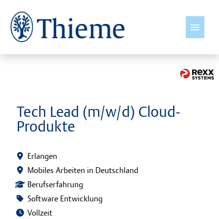
Deutsch
Jobs
Tech Lead (m/w/d) Cloud-
Produkte
Insights
International wirksam
Erlangen
Mobiles Arbeiten in Deutschland
Young Talents
Berufserfahrung
Software Entwicklung
Kultur & Werte
Vollzeit