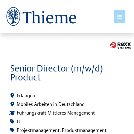
Deutsch
Jobs
Senior Director (m/w/d)
Product
Insights
International wirksam
Erlangen
Mobiles Arbeiten in Deutschland
Young Talents
Führungskraft Mittleres Management
IT
Kultur & Werte
Projektmanagement, Produktmanagement